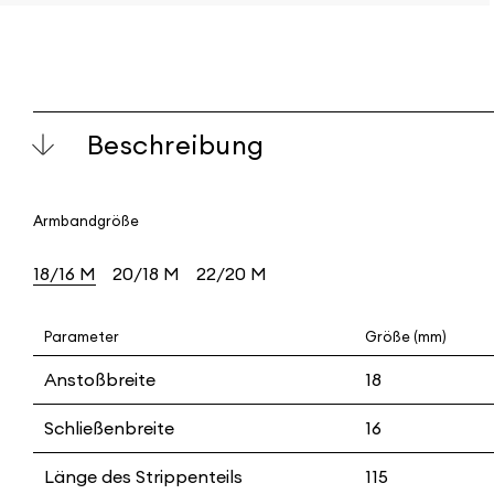
Beschreibung
Armbandgröße
18/16 M
20/18 M
22/20 M
Parameter
Größe (mm)
Anstoßbreite
18
Schließenbreite
16
Länge des Strippenteils
115