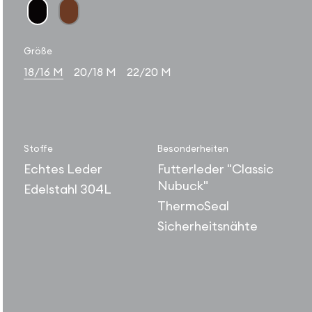
Größe
18/16 M
20/18 M
22/20 M
Stoffe
Besonderheiten
Echtes Leder
Futterleder "Classic
Nubuck"
Edelstahl 304L
ThermoSeal
Sicherheitsnähte
03